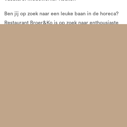
Ben jij op zoek naar een leuke baan in de horeca?
Restaurant Broer&Ko is op zoek naar enthousiaste
medewerkers die ons team willen komen
versterken in de keuken.
Wij bieden:
– Een gezellige werkomgeving met leuke collega’s.
– Flexibele uren die goed te combineren zijn met
je studie of andere verplichtingen.
– De kans om te leren en jezelf te ontwikkelen in
de horeca.